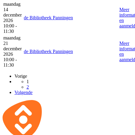
maandag
14
Meer
december
informat
de Bibliotheek Panningen
2026
en
10:00 -
aanmel
11:30
maandag
21
Meer
december
informat
de Bibliotheek Panningen
2026
en
10:00 -
aanmel
11:30
Vorige
1
2
Volgende