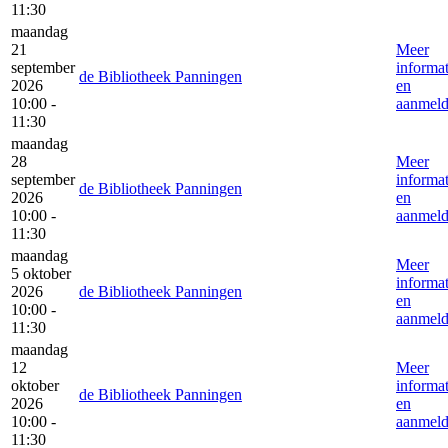
11:30
maandag
21
Meer
september
informat
de Bibliotheek Panningen
2026
en
10:00 -
aanmel
11:30
maandag
28
Meer
september
informat
de Bibliotheek Panningen
2026
en
10:00 -
aanmel
11:30
maandag
Meer
5 oktober
informat
2026
de Bibliotheek Panningen
en
10:00 -
aanmel
11:30
maandag
12
Meer
oktober
informat
de Bibliotheek Panningen
2026
en
10:00 -
aanmel
11:30