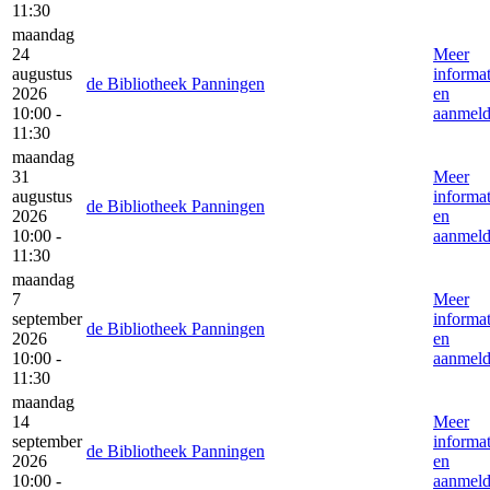
11:30
maandag
24
Meer
augustus
informat
de Bibliotheek Panningen
2026
en
10:00 -
aanmel
11:30
maandag
31
Meer
augustus
informat
de Bibliotheek Panningen
2026
en
10:00 -
aanmel
11:30
maandag
7
Meer
september
informat
de Bibliotheek Panningen
2026
en
10:00 -
aanmel
11:30
maandag
14
Meer
september
informat
de Bibliotheek Panningen
2026
en
10:00 -
aanmel