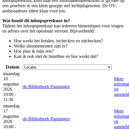
inloopspreekuur, kom naar een informatiebijeenkomst of ga mee op
een proefreis in een klein groepje met leeftijdsgenoten. De OV-
ambassadeurs zitten klaar voor jou.
Wat houdt dit inloopspreekuur in?
Tijdens het inloopspreekuur kan iedereen binnenlopen voor vragen
en advies over het openbaar vervoer. Bijvoorbeeld:
Hoe werkt het betalen, inchecken en uitchecken?
Welke abonnementen zijn er?
Hoe plan ik mijn reis?
Kan ik ook met de buurtbus en hoe werkt dat?
Datum
maandag
10
Meer
augustus
informat
de Bibliotheek Panningen
2026
en
10:00 -
aanmel
11:30
maandag
17
Meer
augustus
informat
de Bibliotheek Panningen
2026
en
10:00 -
aanmel