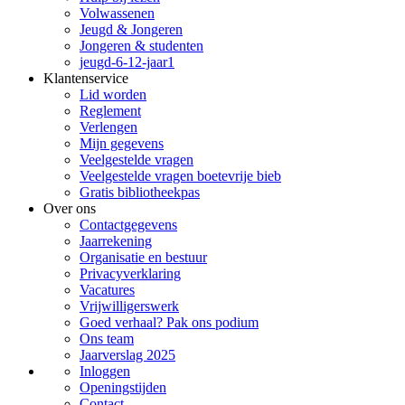
Volwassenen
Jeugd & Jongeren
Jongeren & studenten
jeugd-6-12-jaar1
Klantenservice
Lid worden
Reglement
Verlengen
Mijn gegevens
Veelgestelde vragen
Veelgestelde vragen boetevrije bieb
Gratis bibliotheekpas
Over ons
Contactgegevens
Jaarrekening
Organisatie en bestuur
Privacyverklaring
Vacatures
Vrijwilligerswerk
Goed verhaal? Pak ons podium
Ons team
Jaarverslag 2025
Inloggen
Openingstijden
Contact