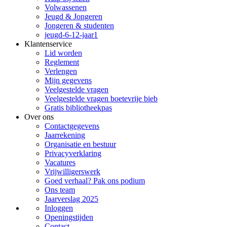
Volwassenen
Jeugd & Jongeren
Jongeren & studenten
jeugd-6-12-jaar1
Klantenservice
Lid worden
Reglement
Verlengen
Mijn gegevens
Veelgestelde vragen
Veelgestelde vragen boetevrije bieb
Gratis bibliotheekpas
Over ons
Contactgegevens
Jaarrekening
Organisatie en bestuur
Privacyverklaring
Vacatures
Vrijwilligerswerk
Goed verhaal? Pak ons podium
Ons team
Jaarverslag 2025
Inloggen
Openingstijden
Contact