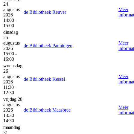
24
augustus
Meer
de Bibliotheek Reuver
2026
informat
14:00 -
15:00
dinsdag
25
augustus
Meer
de Bibliotheek Panningen
2026
informat
15:00 -
16:00
woensdag
26
augustus
Meer
de Bibliotheek Kessel
2026
informat
11:30 -
12:30
vrijdag 28
augustus
Meer
2026
de Bibliotheek Maasbree
informat
13:30 -
14:30
maandag
31