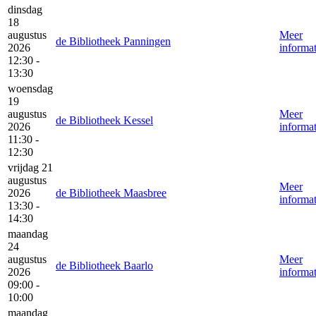
dinsdag
18
augustus
Meer
de Bibliotheek Panningen
2026
informat
12:30 -
13:30
woensdag
19
augustus
Meer
de Bibliotheek Kessel
2026
informat
11:30 -
12:30
vrijdag 21
augustus
Meer
2026
de Bibliotheek Maasbree
informat
13:30 -
14:30
maandag
24
augustus
Meer
de Bibliotheek Baarlo
2026
informat
09:00 -
10:00
maandag