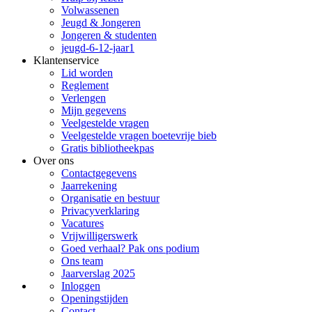
Volwassenen
Jeugd & Jongeren
Jongeren & studenten
jeugd-6-12-jaar1
Klantenservice
Lid worden
Reglement
Verlengen
Mijn gegevens
Veelgestelde vragen
Veelgestelde vragen boetevrije bieb
Gratis bibliotheekpas
Over ons
Contactgegevens
Jaarrekening
Organisatie en bestuur
Privacyverklaring
Vacatures
Vrijwilligerswerk
Goed verhaal? Pak ons podium
Ons team
Jaarverslag 2025
Inloggen
Openingstijden
Contact