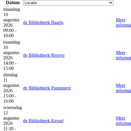
Datum
maandag
10
augustus
Meer
de Bibliotheek Baarlo
2026
informat
09:00 -
10:00
maandag
10
augustus
Meer
de Bibliotheek Reuver
2026
informat
14:00 -
15:00
dinsdag
11
augustus
Meer
de Bibliotheek Panningen
2026
informat
15:00 -
16:00
woensdag
12
augustus
Meer
de Bibliotheek Kessel
2026
informat
11:30 -