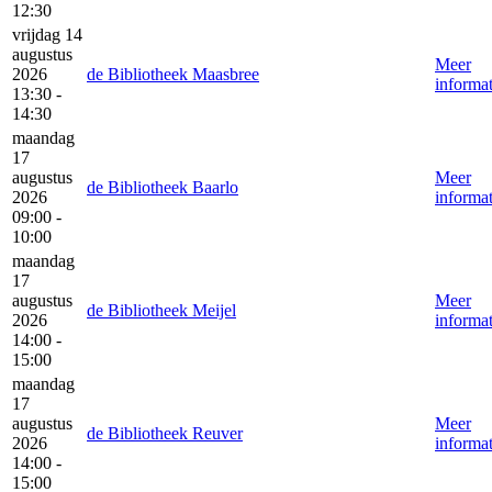
12:30
vrijdag 14
augustus
Meer
2026
de Bibliotheek Maasbree
informat
13:30 -
14:30
maandag
17
augustus
Meer
de Bibliotheek Baarlo
2026
informat
09:00 -
10:00
maandag
17
augustus
Meer
de Bibliotheek Meijel
2026
informat
14:00 -
15:00
maandag
17
augustus
Meer
de Bibliotheek Reuver
2026
informat
14:00 -
15:00