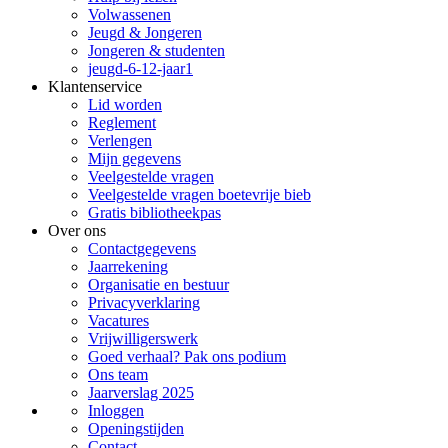
Volwassenen
Jeugd & Jongeren
Jongeren & studenten
jeugd-6-12-jaar1
Klantenservice
Lid worden
Reglement
Verlengen
Mijn gegevens
Veelgestelde vragen
Veelgestelde vragen boetevrije bieb
Gratis bibliotheekpas
Over ons
Contactgegevens
Jaarrekening
Organisatie en bestuur
Privacyverklaring
Vacatures
Vrijwilligerswerk
Goed verhaal? Pak ons podium
Ons team
Jaarverslag 2025
Inloggen
Openingstijden
Contact