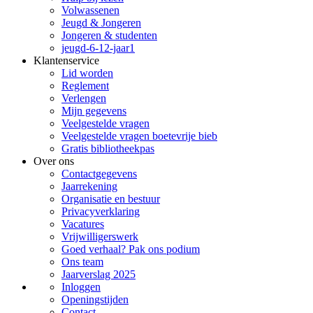
Volwassenen
Jeugd & Jongeren
Jongeren & studenten
jeugd-6-12-jaar1
Klantenservice
Lid worden
Reglement
Verlengen
Mijn gegevens
Veelgestelde vragen
Veelgestelde vragen boetevrije bieb
Gratis bibliotheekpas
Over ons
Contactgegevens
Jaarrekening
Organisatie en bestuur
Privacyverklaring
Vacatures
Vrijwilligerswerk
Goed verhaal? Pak ons podium
Ons team
Jaarverslag 2025
Inloggen
Openingstijden
Contact