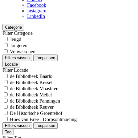
Facebook
Instagram
LinkedIn
Categorie
Filter Categorie
Jeugd
Jongeren
Volwassenen
Filters wissen
Toepassen
Locatie
Filter Locatie
de Bibliotheek Baarlo
de Bibliotheek Kessel
de Bibliotheek Maasbree
de Bibliotheek Meijel
de Bibliotheek Panningen
de Bibliotheek Reuver
De Historische Groentehof
Hoes van Bree - Dorpsontmoeting
Filters wissen
Toepassen
Tag
Filter Tag