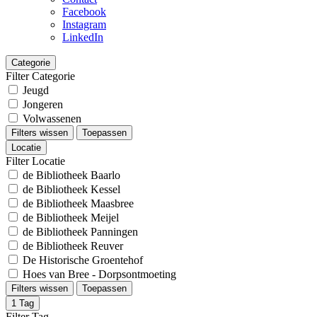
Facebook
Instagram
LinkedIn
Categorie
Filter Categorie
Jeugd
Jongeren
Volwassenen
Filters wissen
Toepassen
Locatie
Filter Locatie
de Bibliotheek Baarlo
de Bibliotheek Kessel
de Bibliotheek Maasbree
de Bibliotheek Meijel
de Bibliotheek Panningen
de Bibliotheek Reuver
De Historische Groentehof
Hoes van Bree - Dorpsontmoeting
Filters wissen
Toepassen
1
Tag
Filter Tag