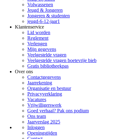
Volwassenen
Jeugd & Jongeren
Jongeren & studenten
jeugd-6-12-jaar1
Klantenservice
Lid worden
Reglement
Verlengen
Mijn gegevens
Veelgestelde vragen
Veelgestelde vragen boetevrije bieb
Gratis bibliotheekpas
Over ons
Contactgegevens
Jaarrekening
Organisatie en bestuur
Privacyverklaring
Vacatures
Vrijwilligerswerk
Goed verhaal? Pak ons podium
Ons team
Jaarverslag 2025
Inloggen
Openingstijden
Contact