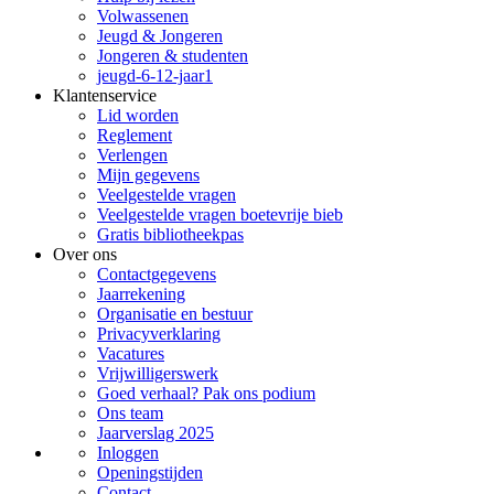
Volwassenen
Jeugd & Jongeren
Jongeren & studenten
jeugd-6-12-jaar1
Klantenservice
Lid worden
Reglement
Verlengen
Mijn gegevens
Veelgestelde vragen
Veelgestelde vragen boetevrije bieb
Gratis bibliotheekpas
Over ons
Contactgegevens
Jaarrekening
Organisatie en bestuur
Privacyverklaring
Vacatures
Vrijwilligerswerk
Goed verhaal? Pak ons podium
Ons team
Jaarverslag 2025
Inloggen
Openingstijden
Contact