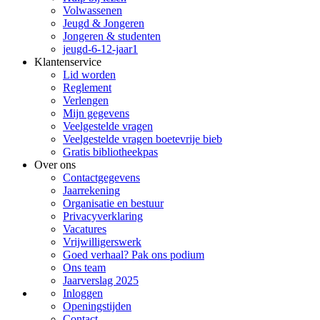
Volwassenen
Jeugd & Jongeren
Jongeren & studenten
jeugd-6-12-jaar1
Klantenservice
Lid worden
Reglement
Verlengen
Mijn gegevens
Veelgestelde vragen
Veelgestelde vragen boetevrije bieb
Gratis bibliotheekpas
Over ons
Contactgegevens
Jaarrekening
Organisatie en bestuur
Privacyverklaring
Vacatures
Vrijwilligerswerk
Goed verhaal? Pak ons podium
Ons team
Jaarverslag 2025
Inloggen
Openingstijden
Contact