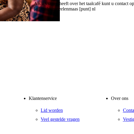
Als u vragen heeft over het taalcafé kunt u conta
[at] taalpuntpeelenmaas [punt] nl
Klantenservice
Over ons
Lid worden
Conta
Veel gestelde vragen
Vesti