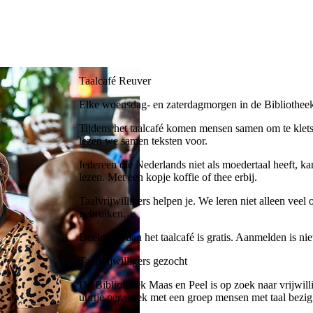
Taalcafé Reuver
Elke woensdag- en zaterdagmorgen in de Bibliothee
Tijdens het taalcafé komen mensen samen om te kle
lezen we samen teksten voor.
Iedereen die Nederlands niet als moedertaal heeft, k
lezen. Met een kopje koffie of thee erbij.
Taalvrijwilligers helpen je. We leren niet alleen vee
gebruiken.
Deelname aan het taalcafé is gratis. Aanmelden is nie
Taalvrijwilligers gezocht
De Bibliotheek Maas en Peel is op zoek naar vrijwilli
uurtje per week met een groep mensen met taal bezig 