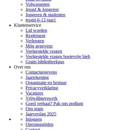
Volwassenen
Jeugd & Jongeren
Jongeren & studenten
jeugd-6-12-jaar1
Klantenservice
Lid worden
Reglement
Verlengen
Mijn gegevens
Veelgestelde vragen
Veelgestelde vragen boetevrije bieb
Gratis bibliotheekpas
Over ons
Contactgegevens
Jaarrekening
Organisatie en bestuur
Privacyverklaring
Vacatures
Vrijwilligerswerk
Goed verhaal? Pak ons podium
Ons team
Jaarverslag 2025
Inloggen
Openingstijden
Contact