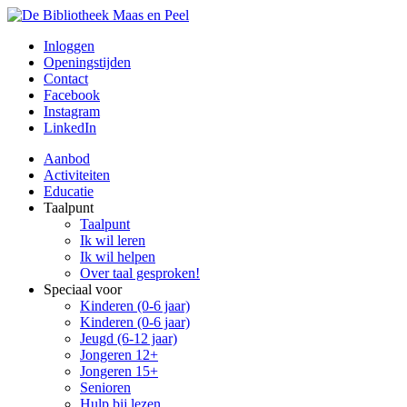
Inloggen
Openingstijden
Contact
Facebook
Instagram
LinkedIn
Aanbod
Activiteiten
Educatie
Taalpunt
Taalpunt
Ik wil leren
Ik wil helpen
Over taal gesproken!
Speciaal voor
Kinderen (0-6 jaar)
Kinderen (0-6 jaar)
Jeugd (6-12 jaar)
Jongeren 12+
Jongeren 15+
Senioren
Hulp bij lezen