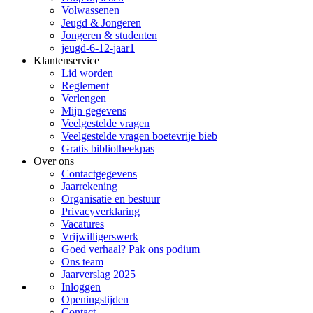
Volwassenen
Jeugd & Jongeren
Jongeren & studenten
jeugd-6-12-jaar1
Klantenservice
Lid worden
Reglement
Verlengen
Mijn gegevens
Veelgestelde vragen
Veelgestelde vragen boetevrije bieb
Gratis bibliotheekpas
Over ons
Contactgegevens
Jaarrekening
Organisatie en bestuur
Privacyverklaring
Vacatures
Vrijwilligerswerk
Goed verhaal? Pak ons podium
Ons team
Jaarverslag 2025
Inloggen
Openingstijden
Contact