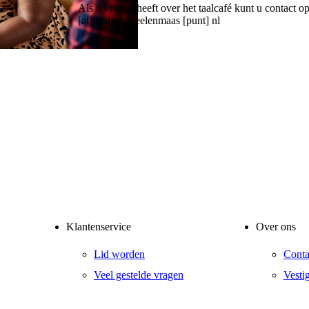
Als u vragen heeft over het taalcafé kunt u conta
[at] taalpuntpeelenmaas [punt] nl
Klantenservice
Over ons
Lid worden
Conta
Veel gestelde vragen
Vesti