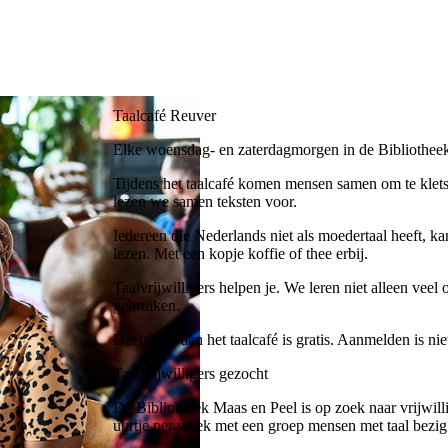
Taalcafé Reuver
Elke woensdag- en zaterdagmorgen in de Bibliothee
Tijdens het taalcafé komen mensen samen om te kle
lezen we samen teksten voor.
Iedereen die Nederlands niet als moedertaal heeft, k
lezen. Met een kopje koffie of thee erbij.
Taalvrijwilligers helpen je. We leren niet alleen vee
gebruiken.
Deelname aan het taalcafé is gratis. Aanmelden is nie
Taalvrijwilligers gezocht
De Bibliotheek Maas en Peel is op zoek naar vrijwilli
uurtje per week met een groep mensen met taal bezig 