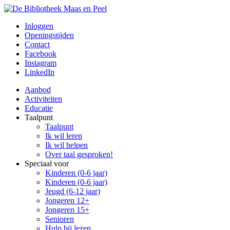
Inloggen
Openingstijden
Contact
Facebook
Instagram
LinkedIn
Aanbod
Activiteiten
Educatie
Taalpunt
Taalpunt
Ik wil leren
Ik wil helpen
Over taal gesproken!
Speciaal voor
Kinderen (0-6 jaar)
Kinderen (0-6 jaar)
Jeugd (6-12 jaar)
Jongeren 12+
Jongeren 15+
Senioren
Hulp bij lezen