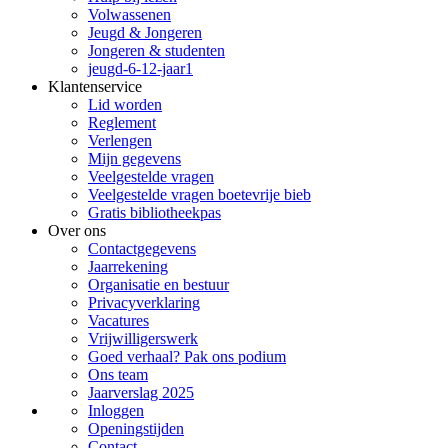
Volwassenen
Jeugd & Jongeren
Jongeren & studenten
jeugd-6-12-jaar1
Klantenservice
Lid worden
Reglement
Verlengen
Mijn gegevens
Veelgestelde vragen
Veelgestelde vragen boetevrije bieb
Gratis bibliotheekpas
Over ons
Contactgegevens
Jaarrekening
Organisatie en bestuur
Privacyverklaring
Vacatures
Vrijwilligerswerk
Goed verhaal? Pak ons podium
Ons team
Jaarverslag 2025
Inloggen
Openingstijden
Contact