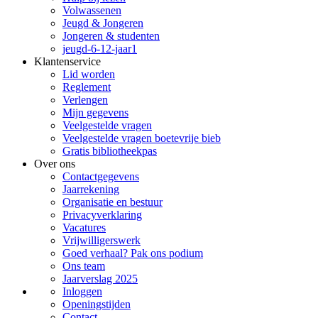
Volwassenen
Jeugd & Jongeren
Jongeren & studenten
jeugd-6-12-jaar1
Klantenservice
Lid worden
Reglement
Verlengen
Mijn gegevens
Veelgestelde vragen
Veelgestelde vragen boetevrije bieb
Gratis bibliotheekpas
Over ons
Contactgegevens
Jaarrekening
Organisatie en bestuur
Privacyverklaring
Vacatures
Vrijwilligerswerk
Goed verhaal? Pak ons podium
Ons team
Jaarverslag 2025
Inloggen
Openingstijden
Contact