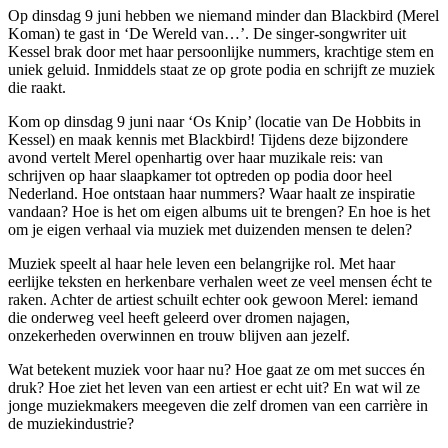
Op dinsdag 9 juni hebben we niemand minder dan Blackbird (Merel
Koman) te gast in ‘De Wereld van…’. De singer-songwriter uit
Kessel brak door met haar persoonlijke nummers, krachtige stem en
uniek geluid. Inmiddels staat ze op grote podia en schrijft ze muziek
die raakt.
Kom op dinsdag 9 juni naar ‘Os Knip’ (locatie van De Hobbits in
Kessel) en maak kennis met Blackbird! Tijdens deze bijzondere
avond vertelt Merel openhartig over haar muzikale reis: van
schrijven op haar slaapkamer tot optreden op podia door heel
Nederland. Hoe ontstaan haar nummers? Waar haalt ze inspiratie
vandaan? Hoe is het om eigen albums uit te brengen? En hoe is het
om je eigen verhaal via muziek met duizenden mensen te delen?
Muziek speelt al haar hele leven een belangrijke rol. Met haar
eerlijke teksten en herkenbare verhalen weet ze veel mensen écht te
raken. Achter de artiest schuilt echter ook gewoon Merel: iemand
die onderweg veel heeft geleerd over dromen najagen,
onzekerheden overwinnen en trouw blijven aan jezelf.
Wat betekent muziek voor haar nu? Hoe gaat ze om met succes én
druk? Hoe ziet het leven van een artiest er echt uit? En wat wil ze
jonge muziekmakers meegeven die zelf dromen van een carrière in
de muziekindustrie?